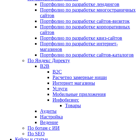
Портфолио по разработке лендингов
Портфолио по разработке многостраничных
сайтов
Портфолио по разработке сайтов-визиток
Портфолио по разработке корпоративных
сайтов
Портфолио по разработке квиз-сайтов
Портфолио по разработке интернет-
магазинов
Портфолио по разработке сайтов-каталогов
По Яндекс Директу
B2B
B2C
Расчетно замерные ниши
Интернет магазины
Услуги
Мобильные приложения
Инфобизнес
Товары
Аудиты
Настройка
Ведение
По ботам с ИИ
По SEO
Кейсы и статьи