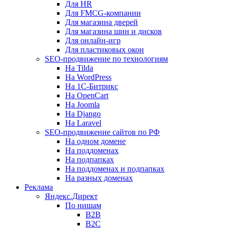
Для HR
Для FMCG-компании
Для магазина дверей
Для магазина шин и дисков
Для онлайн-игр
Для пластиковых окон
SEO-продвижение по технологиям
На Tilda
На WordPress
На 1С-Битрикс
На OpenCart
На Joomla
На Django
На Laravel
SEO-продвижение сайтов по РФ
На одном домене
На поддоменах
На подпапках
На поддоменах и подпапках
На разных доменах
Реклама
Яндекс.Директ
По нишам
B2B
B2C