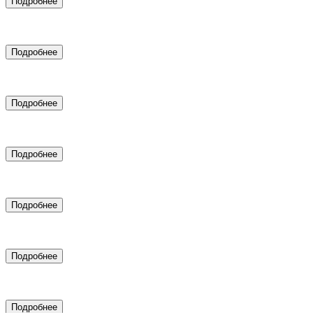
Подробнее
Аренда рекламных связок для услуг с высоким чеком
Подробнее
Настройка таргетированной рекламы
Подробнее
SEO продвижение
Подробнее
Создание цифровых двойников
Подробнее
SMM-маркетинг
Подробнее
Подключение CRM системы
Подробнее