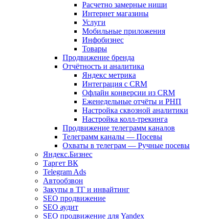
Расчетно замерные ниши
Интернет магазины
Услуги
Мобильные приложения
Инфобизнес
Товары
Продвижение бренда
Отчётность и аналитика
Яндекс метрика
Интеграция с CRM
Офлайн конверсии из CRM
Еженедельные отчёты и РНП
Настройка сквозной аналитики
Настройка колл-трекинга
Продвижение телеграмм каналов
Телеграмм каналы — Посевы
Охваты в телеграм — Ручные посевы
Яндекс.Бизнес
Таргет ВК
Telegram Ads
Автообзвон
Закупы в ТГ и инвайтинг
SEO продвижение
SEO аудит
SEO продвижение для Yandex