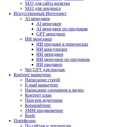
SEO для сайта визитки
SEO для лендинга
Искусственный Интеллект
AI менеджер
AI менеджер
AI менеджер по продажам
GPT менеджер
ИИ менеджер
ИИ продажи в переписках
ИИ консультант
ИИ менеджер
ИИ менеджер по продажам
ИИ продавец
Чат GPT для продаж
Контент маркетинг
Написание статей
E-mail маркетинг
Написание сценариев к видео
Контент план
Прогрев аудитории
Копирайтинг
SMM продвижение
Reels
Портфолио
По сайтам и лендингам