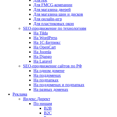
Для HR
Для FMCG-компании
Для магазина дверей
Для магазина шин и дисков
Для онлайн-игр
Для пластиковых окон
SEO-продвижение по технологиям
На Tilda
На WordPress
На 1С-Битрикс
На OpenCart
На Joomla
На Django
На Laravel
SEO-продвижение сайтов по РФ
На одном домене
На поддоменах
На подпапках
На поддоменах и подпапках
На разных доменах
Реклама
Яндекс.Директ
По нишам
B2B
B2C