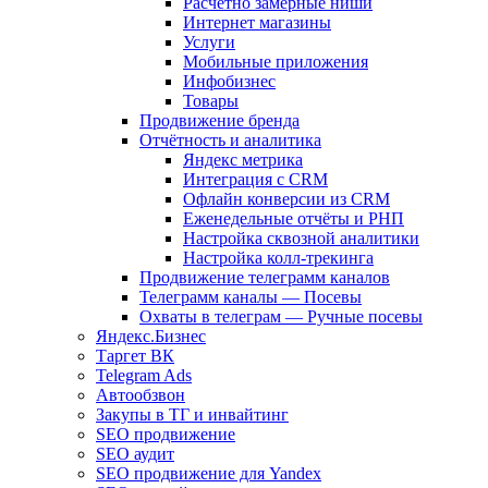
Расчетно замерные ниши
Интернет магазины
Услуги
Мобильные приложения
Инфобизнес
Товары
Продвижение бренда
Отчётность и аналитика
Яндекс метрика
Интеграция с CRM
Офлайн конверсии из CRM
Еженедельные отчёты и РНП
Настройка сквозной аналитики
Настройка колл-трекинга
Продвижение телеграмм каналов
Телеграмм каналы — Посевы
Охваты в телеграм — Ручные посевы
Яндекс.Бизнес
Таргет ВК
Telegram Ads
Автообзвон
Закупы в ТГ и инвайтинг
SEO продвижение
SEO аудит
SEO продвижение для Yandex