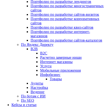
Портфолио по разработке лендингов
Портфолио по разработке многостраничных
сайтов
Портфолио по разработке сайтов-визиток
Портфолио по разработке корпоративных
сайтов
Портфолио по разработке квиз-сайтов
Портфолио по разработке интернет-
магазинов
Портфолио по разработке сайтов-каталогов
По Яндекс Директу
B2B
B2C
Расчетно замерные ниши
Интернет магазины
Услуги
Мобильные приложения
Инфобизнес
Товары
Аудиты
Настройка
Ведение
По ботам с ИИ
По SEO
Кейсы и статьи