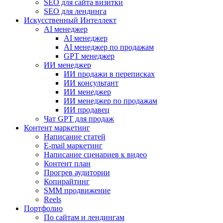
SEO для сайта визитки
SEO для лендинга
Искусственный Интеллект
AI менеджер
AI менеджер
AI менеджер по продажам
GPT менеджер
ИИ менеджер
ИИ продажи в переписках
ИИ консультант
ИИ менеджер
ИИ менеджер по продажам
ИИ продавец
Чат GPT для продаж
Контент маркетинг
Написание статей
E-mail маркетинг
Написание сценариев к видео
Контент план
Прогрев аудитории
Копирайтинг
SMM продвижение
Reels
Портфолио
По сайтам и лендингам