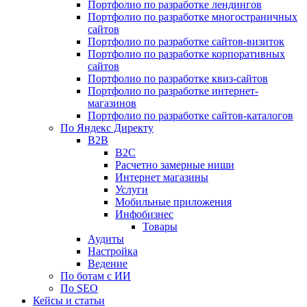
Портфолио по разработке лендингов
Портфолио по разработке многостраничных
сайтов
Портфолио по разработке сайтов-визиток
Портфолио по разработке корпоративных
сайтов
Портфолио по разработке квиз-сайтов
Портфолио по разработке интернет-
магазинов
Портфолио по разработке сайтов-каталогов
По Яндекс Директу
B2B
B2C
Расчетно замерные ниши
Интернет магазины
Услуги
Мобильные приложения
Инфобизнес
Товары
Аудиты
Настройка
Ведение
По ботам с ИИ
По SEO
Кейсы и статьи