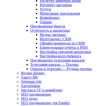
Расчетно замерные ниши
Интернет магазины
Услуги
Мобильные приложения
Инфобизнес
Товары
Продвижение бренда
Отчётность и аналитика
Яндекс метрика
Интеграция с CRM
Офлайн конверсии из CRM
Еженедельные отчёты и РНП
Настройка сквозной аналитики
Настройка колл-трекинга
Продвижение телеграмм каналов
Телеграмм каналы — Посевы
Охваты в телеграм — Ручные посевы
Яндекс.Бизнес
Таргет ВК
Telegram Ads
Автообзвон
Закупы в ТГ и инвайтинг
SEO продвижение
SEO аудит
SEO продвижение для Yandex