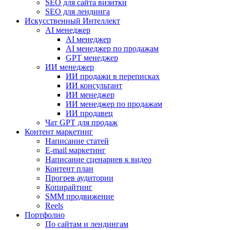
SEO для сайта визитки
SEO для лендинга
Искусственный Интеллект
AI менеджер
AI менеджер
AI менеджер по продажам
GPT менеджер
ИИ менеджер
ИИ продажи в переписках
ИИ консультант
ИИ менеджер
ИИ менеджер по продажам
ИИ продавец
Чат GPT для продаж
Контент маркетинг
Написание статей
E-mail маркетинг
Написание сценариев к видео
Контент план
Прогрев аудитории
Копирайтинг
SMM продвижение
Reels
Портфолио
По сайтам и лендингам