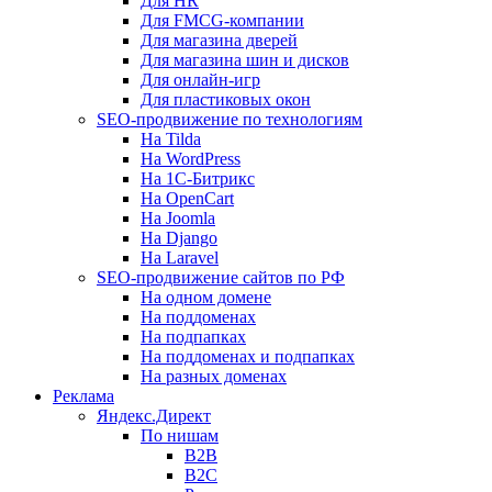
Для HR
Для FMCG-компании
Для магазина дверей
Для магазина шин и дисков
Для онлайн-игр
Для пластиковых окон
SEO-продвижение по технологиям
На Tilda
На WordPress
На 1С-Битрикс
На OpenCart
На Joomla
На Django
На Laravel
SEO-продвижение сайтов по РФ
На одном домене
На поддоменах
На подпапках
На поддоменах и подпапках
На разных доменах
Реклама
Яндекс.Директ
По нишам
B2B
B2C