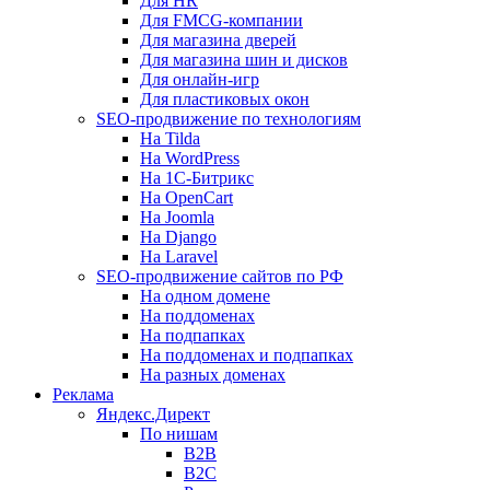
Для HR
Для FMCG-компании
Для магазина дверей
Для магазина шин и дисков
Для онлайн-игр
Для пластиковых окон
SEO-продвижение по технологиям
На Tilda
На WordPress
На 1С-Битрикс
На OpenCart
На Joomla
На Django
На Laravel
SEO-продвижение сайтов по РФ
На одном домене
На поддоменах
На подпапках
На поддоменах и подпапках
На разных доменах
Реклама
Яндекс.Директ
По нишам
B2B
B2C