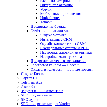
Расчетно замерные ниши
Интернет магазины
Услуги
Мобильные приложения
Инфобизнес
Товары
Продвижение бренда
Отчётность и аналитика
Яндекс метрика
Интеграция с CRM
Офлайн конверсии из CRM
Еженедельные отчёты и РНП
Настройка сквозной аналитики
Настройка колл-трекинга
Продвижение телеграмм каналов
Телеграмм каналы — Посевы
Охваты в телеграм — Ручные посевы
Яндекс.Бизнес
Таргет ВК
Telegram Ads
Автообзвон
Закупы в ТГ и инвайтинг
SEO продвижение
SEO аудит
SEO продвижение для Yandex