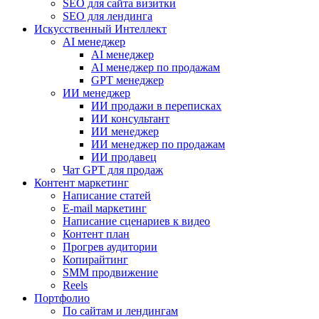
SEO для сайта визитки
SEO для лендинга
Искусственный Интеллект
AI менеджер
AI менеджер
AI менеджер по продажам
GPT менеджер
ИИ менеджер
ИИ продажи в переписках
ИИ консультант
ИИ менеджер
ИИ менеджер по продажам
ИИ продавец
Чат GPT для продаж
Контент маркетинг
Написание статей
E-mail маркетинг
Написание сценариев к видео
Контент план
Прогрев аудитории
Копирайтинг
SMM продвижение
Reels
Портфолио
По сайтам и лендингам