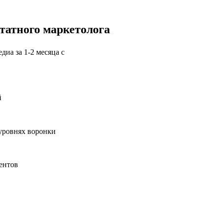
татного маркетолога
диа за 1-2 месяца с
й
 уровнях воронки
ентов