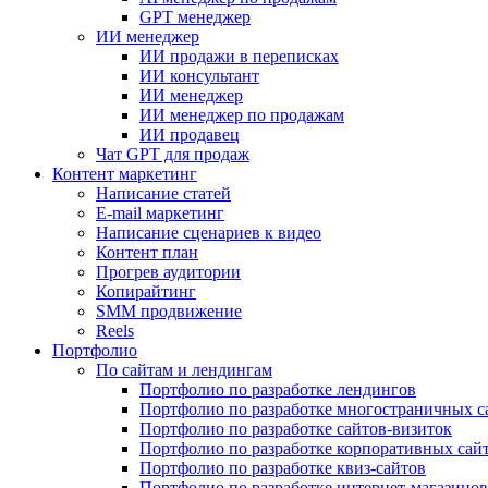
GPT менеджер
ИИ менеджер
ИИ продажи в переписках
ИИ консультант
ИИ менеджер
ИИ менеджер по продажам
ИИ продавец
Чат GPT для продаж
Контент маркетинг
Написание статей
E-mail маркетинг
Написание сценариев к видео
Контент план
Прогрев аудитории
Копирайтинг
SMM продвижение
Reels
Портфолио
По сайтам и лендингам
Портфолио по разработке лендингов
Портфолио по разработке многостраничных с
Портфолио по разработке сайтов-визиток
Портфолио по разработке корпоративных сай
Портфолио по разработке квиз-сайтов
Портфолио по разработке интернет-магазинов