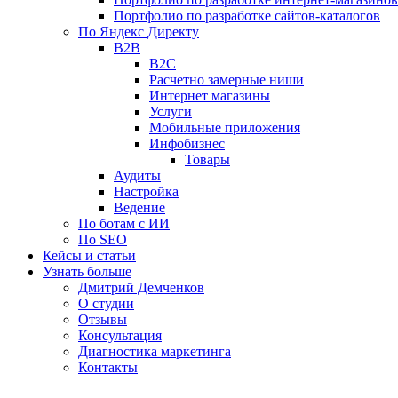
Портфолио по разработке сайтов-каталогов
По Яндекс Директу
B2B
B2C
Расчетно замерные ниши
Интернет магазины
Услуги
Мобильные приложения
Инфобизнес
Товары
Аудиты
Настройка
Ведение
По ботам с ИИ
По SEO
Кейсы и статьи
Узнать больше
Дмитрий Демченков
О студии
Отзывы
Консультация
Диагностика маркетинга
Контакты