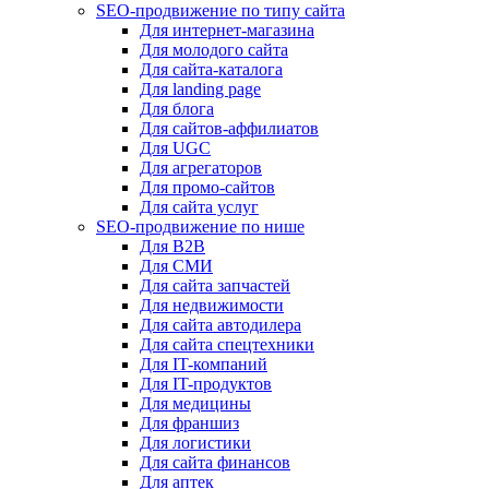
SEO-продвижение по типу сайта
Для интернет-магазина
Для молодого сайта
Для сайта-каталога
Для landing page
Для блога
Для сайтов-аффилиатов
Для UGC
Для агрегаторов
Для промо-сайтов
Для сайта услуг
SEO-продвижение по нише
Для B2B
Для СМИ
Для сайта запчастей
Для недвижимости
Для сайта автодилера
Для сайта спецтехники
Для IT-компаний
Для IT-продуктов
Для медицины
Для франшиз
Для логистики
Для сайта финансов
Для аптек