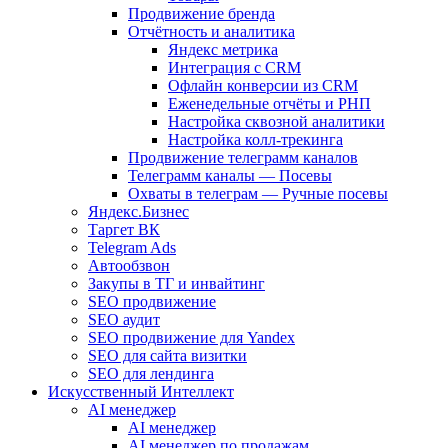
Продвижение бренда
Отчётность и аналитика
Яндекс метрика
Интеграция с CRM
Офлайн конверсии из CRM
Еженедельные отчёты и РНП
Настройка сквозной аналитики
Настройка колл-трекинга
Продвижение телеграмм каналов
Телеграмм каналы — Посевы
Охваты в телеграм — Ручные посевы
Яндекс.Бизнес
Таргет ВК
Telegram Ads
Автообзвон
Закупы в ТГ и инвайтинг
SEO продвижение
SEO аудит
SEO продвижение для Yandex
SEO для сайта визитки
SEO для лендинга
Искусственный Интеллект
AI менеджер
AI менеджер
AI менеджер по продажам