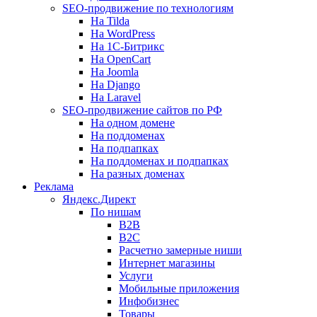
SEO-продвижение по технологиям
На Tilda
На WordPress
На 1С-Битрикс
На OpenCart
На Joomla
На Django
На Laravel
SEO-продвижение сайтов по РФ
На одном домене
На поддоменах
На подпапках
На поддоменах и подпапках
На разных доменах
Реклама
Яндекс.Директ
По нишам
B2B
B2C
Расчетно замерные ниши
Интернет магазины
Услуги
Мобильные приложения
Инфобизнес
Товары