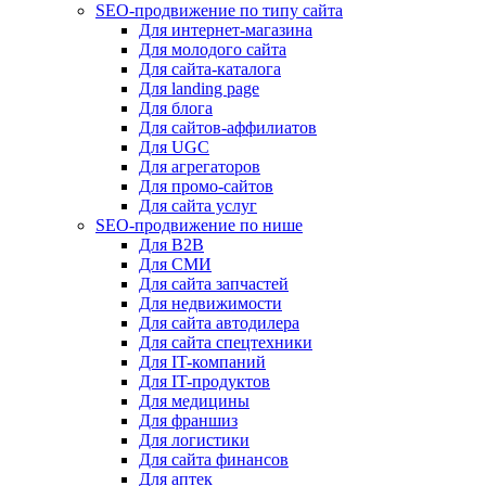
SEO-продвижение по типу сайта
Для интернет-магазина
Для молодого сайта
Для сайта-каталога
Для landing page
Для блога
Для сайтов-аффилиатов
Для UGC
Для агрегаторов
Для промо-сайтов
Для сайта услуг
SEO-продвижение по нише
Для B2B
Для СМИ
Для сайта запчастей
Для недвижимости
Для сайта автодилера
Для сайта спецтехники
Для IT-компаний
Для IT-продуктов
Для медицины
Для франшиз
Для логистики
Для сайта финансов
Для аптек