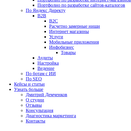
Портфолио по разработке сайтов-каталогов
По Яндекс Директу
B2B
B2C
Расчетно замерные ниши
Интернет магазины
Услуги
Мобильные приложения
Инфобизнес
Товары
Аудиты
Настройка
Ведение
По ботам с ИИ
По SEO
Кейсы и статьи
Узнать больше
Дмитрий Демченков
О студии
Отзывы
Консультация
Диагностика маркетинга
Контакты