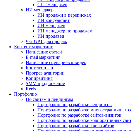
GPT менеджер
ИИ менеджер
ИИ продажи в переписках
ИИ консультант
ИИ менеджер
ИИ менеджер по продажам
ИИ продавец
Чат GPT для продаж
Контент маркетинг
Написание статей
E-mail маркетинг
Написание сценариев к видео
Контент план
Прогрев аудитории
Копирайтинг
SMM продвижение
Reels
Портфолио
По сайтам и лендингам
Портфолио по разработке лендингов
Портфолио по разработке многостраничных с
Портфолио по разработке сайтов-визиток
Портфолио по разработке корпоративных сай
Портфолио по разработке квиз-сайтов
Портфолио по разработке интернет-магазинов