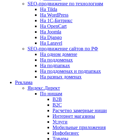
SEO-продвижение по технологиям
На Tilda
На WordPress
На 1С-Битрикс
На OpenCart
На Joomla
На Django
На Laravel
SEO-продвижение сайтов по РФ
На одном домене
На поддоменах
На подпапках
На поддоменах и подпапках
На разных доменах
Реклама
Яндекс.Директ
По нишам
B2B
B2C
Расчетно замерные ниши
Интернет магазины
Услуги
Мобильные приложения
Инфобизнес
Товары