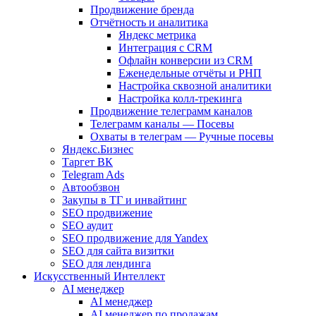
Продвижение бренда
Отчётность и аналитика
Яндекс метрика
Интеграция с CRM
Офлайн конверсии из CRM
Еженедельные отчёты и РНП
Настройка сквозной аналитики
Настройка колл-трекинга
Продвижение телеграмм каналов
Телеграмм каналы — Посевы
Охваты в телеграм — Ручные посевы
Яндекс.Бизнес
Таргет ВК
Telegram Ads
Автообзвон
Закупы в ТГ и инвайтинг
SEO продвижение
SEO аудит
SEO продвижение для Yandex
SEO для сайта визитки
SEO для лендинга
Искусственный Интеллект
AI менеджер
AI менеджер
AI менеджер по продажам