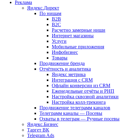
Реклама
Яндекс.Директ
По нишам
B2B
B2C
Расчетно замерные ниши
Интернет магазины
Услуги
Мобильные приложения
Инфобизнес
Товары
Продвижение бренда
Отчётность и аналитика
Яндекс метрика
Интеграция с CRM
Офлайн конверсии из CRM
Еженедельные отчёты и РНП
Настройка сквозной аналитики
Настройка колл-трекинга
Продвижение телеграмм каналов
Телеграмм каналы — Посевы
Охваты в телеграм — Ручные посевы
Яндекс.Бизнес
Таргет ВК
Telegram Ads