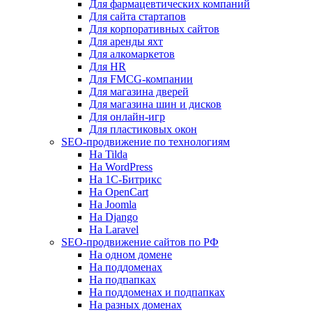
Для фармацевтических компаний
Для сайта стартапов
Для корпоративных сайтов
Для аренды яхт
Для алкомаркетов
Для HR
Для FMCG-компании
Для магазина дверей
Для магазина шин и дисков
Для онлайн-игр
Для пластиковых окон
SEO-продвижение по технологиям
На Tilda
На WordPress
На 1С-Битрикс
На OpenCart
На Joomla
На Django
На Laravel
SEO-продвижение сайтов по РФ
На одном домене
На поддоменах
На подпапках
На поддоменах и подпапках
На разных доменах