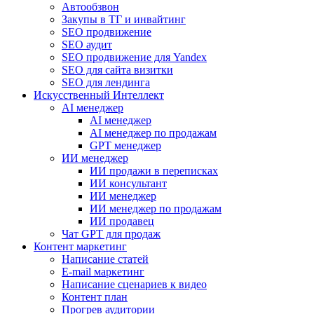
Автообзвон
Закупы в ТГ и инвайтинг
SEO продвижение
SEO аудит
SEO продвижение для Yandex
SEO для сайта визитки
SEO для лендинга
Искусственный Интеллект
AI менеджер
AI менеджер
AI менеджер по продажам
GPT менеджер
ИИ менеджер
ИИ продажи в переписках
ИИ консультант
ИИ менеджер
ИИ менеджер по продажам
ИИ продавец
Чат GPT для продаж
Контент маркетинг
Написание статей
E-mail маркетинг
Написание сценариев к видео
Контент план
Прогрев аудитории