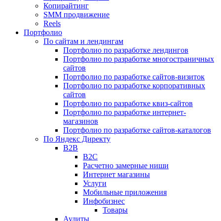
Копирайтинг
SMM продвижение
Reels
Портфолио
По сайтам и лендингам
Портфолио по разработке лендингов
Портфолио по разработке многостраничных
сайтов
Портфолио по разработке сайтов-визиток
Портфолио по разработке корпоративных
сайтов
Портфолио по разработке квиз-сайтов
Портфолио по разработке интернет-
магазинов
Портфолио по разработке сайтов-каталогов
По Яндекс Директу
B2B
B2C
Расчетно замерные ниши
Интернет магазины
Услуги
Мобильные приложения
Инфобизнес
Товары
Аудиты