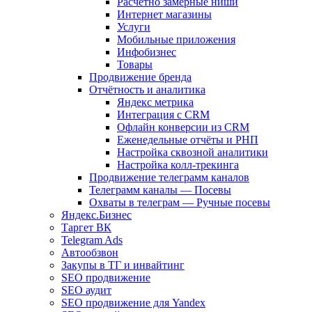
Расчетно замерные ниши
Интернет магазины
Услуги
Мобильные приложения
Инфобизнес
Товары
Продвижение бренда
Отчётность и аналитика
Яндекс метрика
Интеграция с CRM
Офлайн конверсии из CRM
Еженедельные отчёты и РНП
Настройка сквозной аналитики
Настройка колл-трекинга
Продвижение телеграмм каналов
Телеграмм каналы — Посевы
Охваты в телеграм — Ручные посевы
Яндекс.Бизнес
Таргет ВК
Telegram Ads
Автообзвон
Закупы в ТГ и инвайтинг
SEO продвижение
SEO аудит
SEO продвижение для Yandex