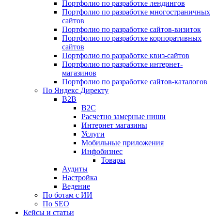
Портфолио по разработке лендингов
Портфолио по разработке многостраничных
сайтов
Портфолио по разработке сайтов-визиток
Портфолио по разработке корпоративных
сайтов
Портфолио по разработке квиз-сайтов
Портфолио по разработке интернет-
магазинов
Портфолио по разработке сайтов-каталогов
По Яндекс Директу
B2B
B2C
Расчетно замерные ниши
Интернет магазины
Услуги
Мобильные приложения
Инфобизнес
Товары
Аудиты
Настройка
Ведение
По ботам с ИИ
По SEO
Кейсы и статьи