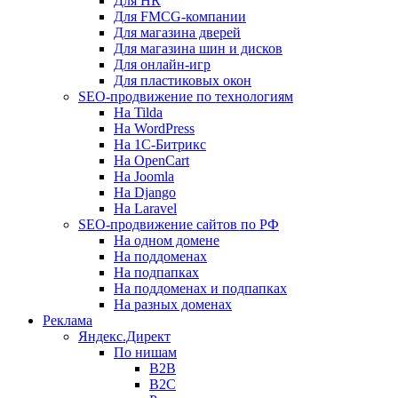
Для HR
Для FMCG-компании
Для магазина дверей
Для магазина шин и дисков
Для онлайн-игр
Для пластиковых окон
SEO-продвижение по технологиям
На Tilda
На WordPress
На 1С-Битрикс
На OpenCart
На Joomla
На Django
На Laravel
SEO-продвижение сайтов по РФ
На одном домене
На поддоменах
На подпапках
На поддоменах и подпапках
На разных доменах
Реклама
Яндекс.Директ
По нишам
B2B
B2C