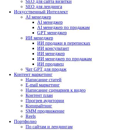
SEO для сайта визитки
SEO для лендинга
Искусственный Интеллект
AI менеджер
AI менеджер
AI менеджер по продажам
GPT менеджер
ИИ менеджер
ИИ продажи в переписках
ИИ консультант
ИИ менеджер
ИИ менеджер по продажам
ИИ продавец
Чат GPT для продаж
Контент маркетинг
Написание статей
E-mail маркетинг
Написание сценариев к видео
Контент план
Прогрев аудитории
Копирайтинг
SMM продвижение
Reels
Портфолио
По сайтам и лендингам