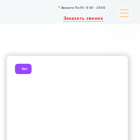
Звоните Пн-Пт: 9:00 - 19:00
Заказать звонок
РАЗРАБОТКА САЙТОВ
SEO-ПРОДВИЖЕНИЕ
Хит
РЕКЛАМА
ИСКУССТВЕННЫЙ ИНТЕЛЛЕКТ
КОНТЕНТ МАРКЕТИНГ
ПОРТФОЛИО
КЕЙСЫ И СТАТЬИ