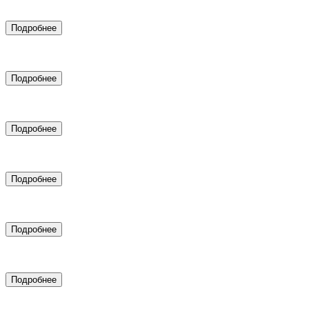
Аренда рекламных связок для услуг с высоким чеком
Подробнее
Настройка таргетированной рекламы
Подробнее
SEO продвижение
Подробнее
Создание цифровых двойников
Подробнее
SMM-маркетинг
Подробнее
Подключение CRM системы
Подробнее
Дизайн и верстка сайтов