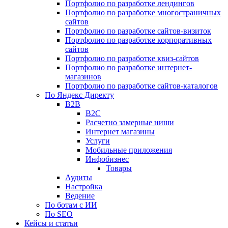
Портфолио по разработке лендингов
Портфолио по разработке многостраничных
сайтов
Портфолио по разработке сайтов-визиток
Портфолио по разработке корпоративных
сайтов
Портфолио по разработке квиз-сайтов
Портфолио по разработке интернет-
магазинов
Портфолио по разработке сайтов-каталогов
По Яндекс Директу
B2B
B2C
Расчетно замерные ниши
Интернет магазины
Услуги
Мобильные приложения
Инфобизнес
Товары
Аудиты
Настройка
Ведение
По ботам с ИИ
По SEO
Кейсы и статьи