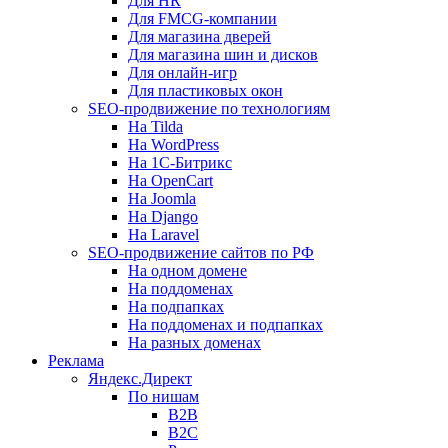
Для HR
Для FMCG-компании
Для магазина дверей
Для магазина шин и дисков
Для онлайн-игр
Для пластиковых окон
SEO-продвижение по технологиям
На Tilda
На WordPress
На 1С-Битрикс
На OpenCart
На Joomla
На Django
На Laravel
SEO-продвижение сайтов по РФ
На одном домене
На поддоменах
На подпапках
На поддоменах и подпапках
На разных доменах
Реклама
Яндекс.Директ
По нишам
B2B
B2C