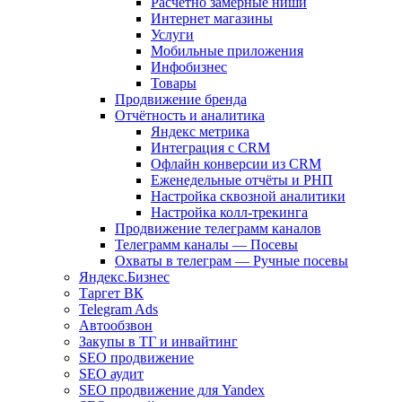
Расчетно замерные ниши
Интернет магазины
Услуги
Мобильные приложения
Инфобизнес
Товары
Продвижение бренда
Отчётность и аналитика
Яндекс метрика
Интеграция с CRM
Офлайн конверсии из CRM
Еженедельные отчёты и РНП
Настройка сквозной аналитики
Настройка колл-трекинга
Продвижение телеграмм каналов
Телеграмм каналы — Посевы
Охваты в телеграм — Ручные посевы
Яндекс.Бизнес
Таргет ВК
Telegram Ads
Автообзвон
Закупы в ТГ и инвайтинг
SEO продвижение
SEO аудит
SEO продвижение для Yandex