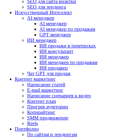
SEO для сайта визитки
SEO для лендинга
Искусственный Интеллект
AI менеджер
AI менеджер
AI менеджер по продажам
GPT менеджер
ИИ менеджер
ИИ продажи в переписках
ИИ консультант
ИИ менеджер
ИИ менеджер по продажам
ИИ продавец
Чат GPT для продаж
Контент маркетинг
Написание статей
E-mail маркетинг
Написание сценариев к видео
Контент план
Прогрев аудитории
Копирайтинг
SMM продвижение
Reels
Портфолио
По сайтам и лендингам