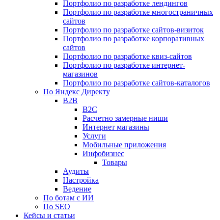
Портфолио по разработке лендингов
Портфолио по разработке многостраничных
сайтов
Портфолио по разработке сайтов-визиток
Портфолио по разработке корпоративных
сайтов
Портфолио по разработке квиз-сайтов
Портфолио по разработке интернет-
магазинов
Портфолио по разработке сайтов-каталогов
По Яндекс Директу
B2B
B2C
Расчетно замерные ниши
Интернет магазины
Услуги
Мобильные приложения
Инфобизнес
Товары
Аудиты
Настройка
Ведение
По ботам с ИИ
По SEO
Кейсы и статьи