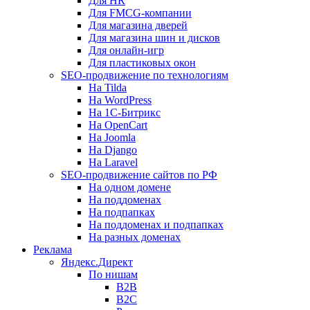
Для HR
Для FMCG-компании
Для магазина дверей
Для магазина шин и дисков
Для онлайн-игр
Для пластиковых окон
SEO-продвижение по технологиям
На Tilda
На WordPress
На 1С-Битрикс
На OpenCart
На Joomla
На Django
На Laravel
SEO-продвижение сайтов по РФ
На одном домене
На поддоменах
На подпапках
На поддоменах и подпапках
На разных доменах
Реклама
Яндекс.Директ
По нишам
B2B
B2C