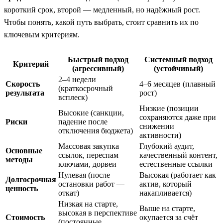
короткий срок, второй — медленный, но надёжный рост.
Чтобы понять, какой путь выбрать, стоит сравнить их по
ключевым критериям.
Быстрый подход
Системный подход
Критерий
(агрессивный)
(устойчивый)
2–4 недели
Скорость
4–6 месяцев (плавный
(краткосрочный
результата
рост)
всплеск)
Низкие (позиции
Высокие (санкции,
сохраняются даже при
Риски
падение после
снижении
отключения бюджета)
активности)
Массовая закупка
Глубокий аудит,
Основные
ссылок, переспам
качественный контент,
методы
ключами, дорвеи
естественные ссылки
Нулевая (после
Высокая (работает как
Долгосрочная
остановки работ —
актив, который
ценность
откат)
накапливается)
Низкая на старте,
Выше на старте,
высокая в перспективе
Стоимость
окупается за счёт
(постоянные