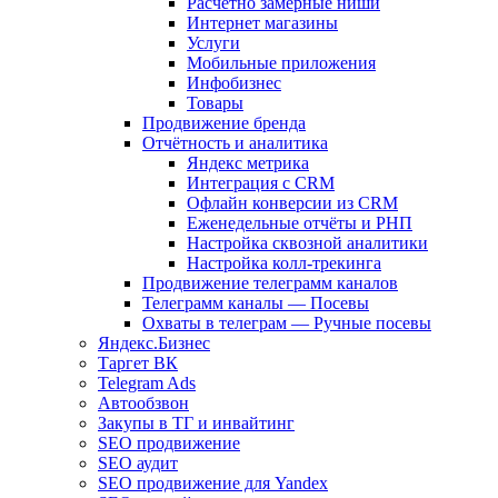
Расчетно замерные ниши
Интернет магазины
Услуги
Мобильные приложения
Инфобизнес
Товары
Продвижение бренда
Отчётность и аналитика
Яндекс метрика
Интеграция с CRM
Офлайн конверсии из CRM
Еженедельные отчёты и РНП
Настройка сквозной аналитики
Настройка колл-трекинга
Продвижение телеграмм каналов
Телеграмм каналы — Посевы
Охваты в телеграм — Ручные посевы
Яндекс.Бизнес
Таргет ВК
Telegram Ads
Автообзвон
Закупы в ТГ и инвайтинг
SEO продвижение
SEO аудит
SEO продвижение для Yandex