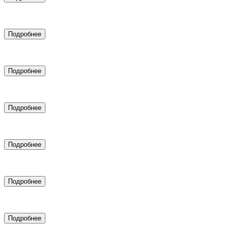
Аренда рекламных связок для услуг с высоким чеком
Подробнее
Настройка таргетированной рекламы
Подробнее
SEO продвижение
Подробнее
Создание цифровых двойников
Подробнее
SMM-маркетинг
Подробнее
Подключение CRM системы
Подробнее