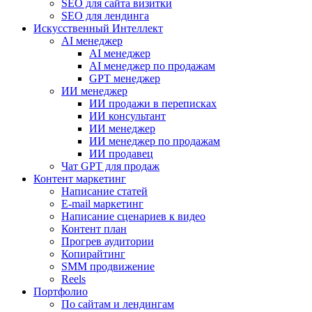
SEO для сайта визитки
SEO для лендинга
Искусственный Интеллект
AI менеджер
AI менеджер
AI менеджер по продажам
GPT менеджер
ИИ менеджер
ИИ продажи в переписках
ИИ консультант
ИИ менеджер
ИИ менеджер по продажам
ИИ продавец
Чат GPT для продаж
Контент маркетинг
Написание статей
E-mail маркетинг
Написание сценариев к видео
Контент план
Прогрев аудитории
Копирайтинг
SMM продвижение
Reels
Портфолио
По сайтам и лендингам