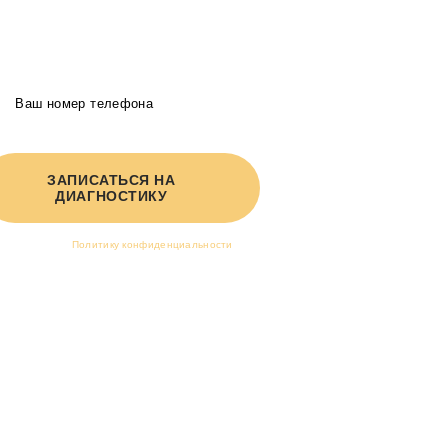
20-50% в год
Получите индивидуальное КП в 2-х вариантах от
руководителя агентства
ЗАПИСАТЬСЯ НА
ДИАГНОСТИКУ
Я принимаю
Политику конфиденциальности
и
соглашаюсь на обработку персональных данных.