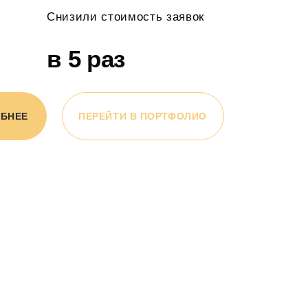
Снизили стоимость заявок
в 5 раз
ОБНЕЕ
ПЕРЕЙТИ В ПОРТФОЛИО
Проанализируем воронку продаж и расскажем,
как привлекать в 2-5 раз больше клиентов
Определим kpi в которых бизнес будет расти на