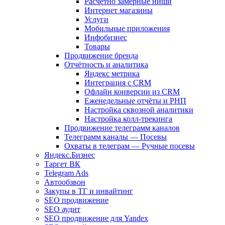
Расчетно замерные ниши
Интернет магазины
Услуги
Мобильные приложения
Инфобизнес
Товары
Продвижение бренда
Отчётность и аналитика
Яндекс метрика
Интеграция с CRM
Офлайн конверсии из CRM
Еженедельные отчёты и РНП
Настройка сквозной аналитики
Настройка колл-трекинга
Продвижение телеграмм каналов
Телеграмм каналы — Посевы
Охваты в телеграм — Ручные посевы
Яндекс.Бизнес
Таргет ВК
Telegram Ads
Автообзвон
Закупы в ТГ и инвайтинг
SEO продвижение
SEO аудит
SEO продвижение для Yandex