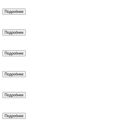
Аренда рекламных связок для услуг с высоким чеком
Подробнее
Настройка таргетированной рекламы
Подробнее
SEO продвижение
Подробнее
Создание цифровых двойников
Подробнее
SMM-маркетинг
Подробнее
Подключение CRM системы
Подробнее
Дизайн и верстка сайтов