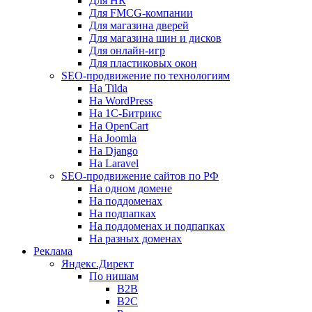
Для HR
Для FMCG-компании
Для магазина дверей
Для магазина шин и дисков
Для онлайн-игр
Для пластиковых окон
SEO-продвижение по технологиям
На Tilda
На WordPress
На 1С-Битрикс
На OpenCart
На Joomla
На Django
На Laravel
SEO-продвижение сайтов по РФ
На одном домене
На поддоменах
На подпапках
На поддоменах и подпапках
На разных доменах
Реклама
Яндекс.Директ
По нишам
B2B
B2C