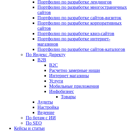
Портфолио по разработке лендингов
Портфолио по разработке многостраничных
сайтов
Портфолио по разработке сайтов-визиток
Портфолио по разработке корпоративных
сайтов
Портфолио по разработке квиз-сайтов
Портфолио по разработке интернет-
магазинов
Портфолио по разработке сайтов-каталогов
По Яндекс Директу
B2B
B2C
Расчетно замерные ниши
Интернет магазины
Услуги
Мобильные приложения
Инфобизнес
Товары
Аудиты
Настройка
Ведение
По ботам с ИИ
По SEO
Кейсы и статьи