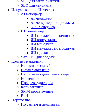
SEO для сайта визитки
SEO для лендинга
Искусственный Интеллект
AI менеджер
AI менеджер
AI менеджер по продажам
GPT менеджер
ИИ менеджер
ИИ продажи в переписках
ИИ консультант
ИИ менеджер
ИИ менеджер по продажам
ИИ продавец
Чат GPT для продаж
Контент маркетинг
Написание статей
E-mail маркетинг
Написание сценариев к видео
Контент план
Прогрев аудитории
Копирайтинг
SMM продвижение
Reels
Портфолио
По сайтам и лендингам