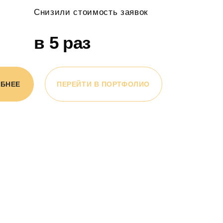
Снизили стоимость заявок
в 5 раз
ОБНЕЕ
ПЕРЕЙТИ В ПОРТФОЛИО
Проанализируем воронку продаж и расскажем,
как привлекать в 2-5 раз больше клиентов
Определим kpi в которых бизнес будет расти на