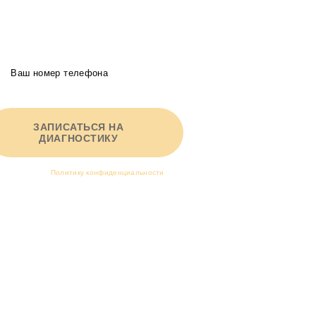
20-50% в год
Получите индивидуальное КП в 2-х вариантах от
руководителя агентства
ЗАПИСАТЬСЯ НА
ДИАГНОСТИКУ
Я принимаю
Политику конфиденциальности
и
соглашаюсь на обработку персональных данных.