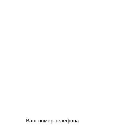
МЫ ПОДБЕРЕМ РЕШЕНИЕ
ИНДИВИДУАЛЬНО ПОД ВАШ
БИЗНЕС
Вы получите пошаговый план роста
выручите на 20-50% в год
Индивидуальное КП в 2-х вариантах
от руководителя агентств