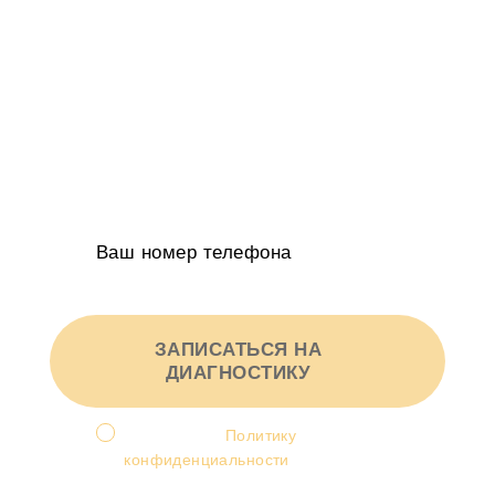
расскажем, как привлекать в 2-5 раз
больше клиентов
Определим kpi в которых бизнес будет
расти на 20-50% в год
Получите индивидуальное КП в 2-х
вариантах от руководителя агентства
ЗАПИСАТЬСЯ НА
ДИАГНОСТИКУ
Я принимаю
Политику
конфиденциальности
и
соглашаюсь на обработку