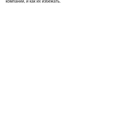
компании, и как их избежать.
ЗАБРОНИРУЙТЕ МЕСТО,
ЧТОБЫ УВЕЛИЧИТЬ
ПРИБЫЛЬ В 2-3 РАЗА
УЖЕ ЧЕРЕЗ ПОЛГОДА
Пишите мне в мессенджер