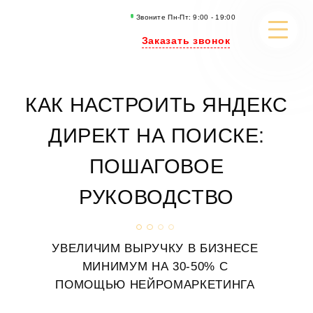
Звоните Пн-Пт: 9:00 - 19:00
Заказать звонок
РАЗРАБОТКА САЙТОВ
КАК НАСТРОИТЬ ЯНДЕКС
SEO-ПРОДВИЖЕНИЕ
ДИРЕКТ НА ПОИСКЕ:
РЕКЛАМА
ПОШАГОВОЕ
ИСКУССТВЕННЫЙ ИНТЕЛЛЕКТ
РУКОВОДСТВО
КОНТЕНТ МАРКЕТИНГ
УВЕЛИЧИМ ВЫРУЧКУ В БИЗНЕСЕ
ПОРТФОЛИО
МИНИМУМ
НА 30-50% С
КЕЙСЫ И СТАТЬИ
ПОМОЩЬЮ НЕЙРОМАРКЕТИНГА