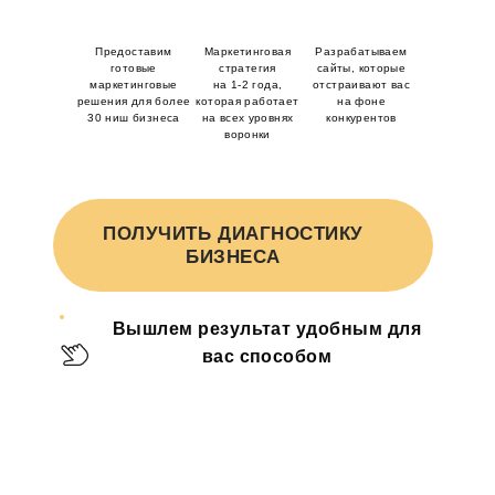
УЗНАТЬ БОЛЬШЕ
Предоставим
Маркетинговая
Разрабатываем
готовые
стратегия
сайты, которые
маркетинговые
на 1-2 года,
отстраивают вас
решения
для более
которая работает
на фоне
30 ниш бизнеса
на всех уровнях
конкурентов
воронки
ПОЛУЧИТЬ ДИАГНОСТИКУ
БИЗНЕСА
Вышлем результат
удобным для
вас способом