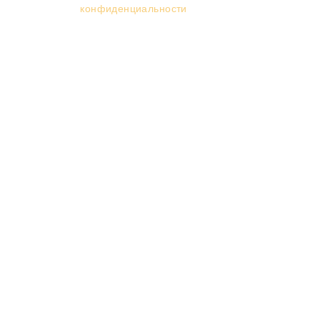
конфиденциальности
и
соглашаюсь на обработку
персональных данных.