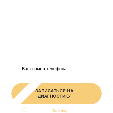
Проанализируем воронку продаж и
расскажем, как привлекать в 2-5 раз
больше клиентов
Определим kpi в которых бизнес будет
расти на 20-50% в год
Получите индивидуальное КП в 2-х
вариантах от руководителя агентства
ЗАПИСАТЬСЯ НА
ДИАГНОСТИКУ
Я принимаю
Политику