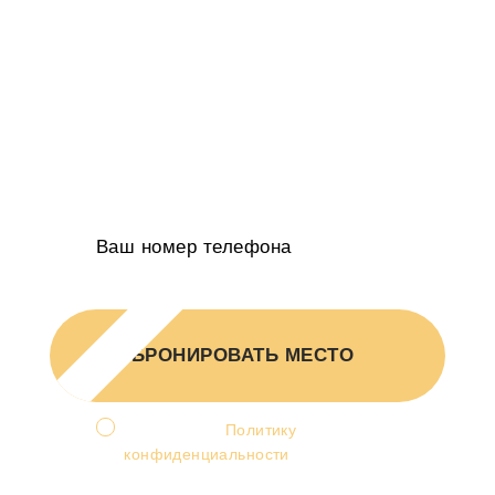
БИЗНЕС
Вы получите пошаговый план роста
выручите на 20-50% в год
Индивидуальное КП в 2-х вариантах
от руководителя агентств
ЗАБРОНИРОВАТЬ МЕСТО
Я принимаю
Политику
конфиденциальности
и
соглашаюсь на обработку