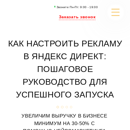
Звоните Пн-Пт: 9:00 - 19:00
Заказать звонок
РАЗРАБОТКА САЙТОВ
КАК НАСТРОИТЬ РЕКЛАМУ
SEO-ПРОДВИЖЕНИЕ
В ЯНДЕКС ДИРЕКТ:
РЕКЛАМА
ПОШАГОВОЕ
ИСКУССТВЕННЫЙ ИНТЕЛЛЕКТ
РУКОВОДСТВО ДЛЯ
КОНТЕНТ МАРКЕТИНГ
УСПЕШНОГО ЗАПУСКА
ПОРТФОЛИО
УВЕЛИЧИМ ВЫРУЧКУ В БИЗНЕСЕ
КЕЙСЫ И СТАТЬИ
МИНИМУМ
НА 30-50% С