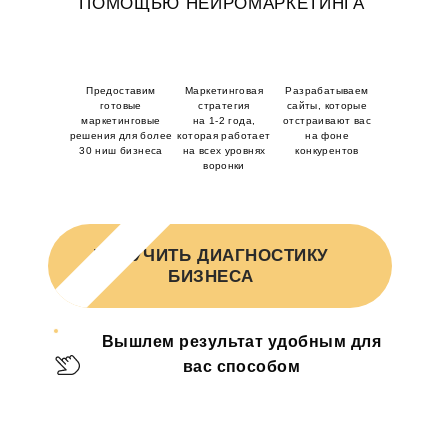
УЗНАТЬ БОЛЬШЕ
ПОМОЩЬЮ НЕЙРОМАРКЕТИНГА
Предоставим
Маркетинговая
Разрабатываем
готовые
стратегия
сайты, которые
маркетинговые
на 1-2 года,
отстраивают вас
решения
для более
которая работает
на фоне
30 ниш бизнеса
на всех уровнях
конкурентов
воронки
ПОЛУЧИТЬ ДИАГНОСТИКУ
БИЗНЕСА
Вышлем результат
удобным для
вас способом