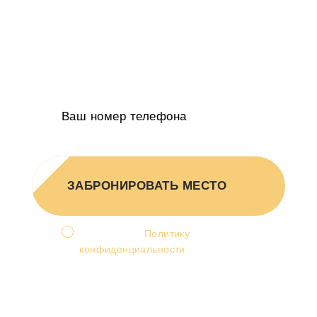
Вы получите пошаговый план роста
выручите на 20-50% в год
Индивидуальное КП в 2-х вариантах
от руководителя агентств
ЗАБРОНИРОВАТЬ МЕСТО
Я принимаю
Политику
конфиденциальности
и
соглашаюсь на обработку
персональных данных.