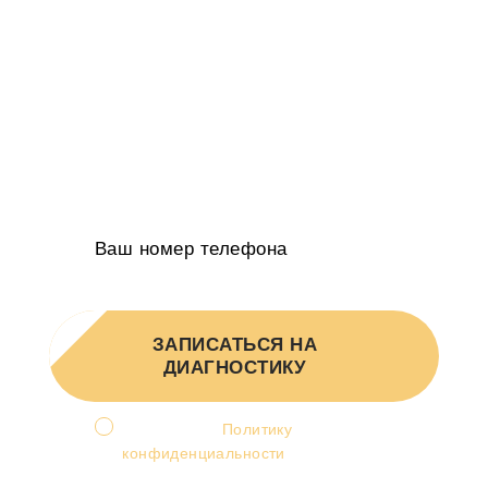
расскажем, как привлекать в 2-5 раз
больше клиентов
Определим kpi в которых бизнес будет
расти на 20-50% в год
Получите индивидуальное КП в 2-х
вариантах от руководителя агентства
ЗАПИСАТЬСЯ НА
ДИАГНОСТИКУ
Я принимаю
Политику
конфиденциальности
и
соглашаюсь на обработку