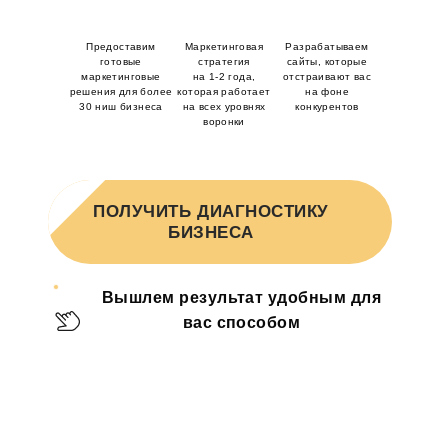
УЗНАТЬ БОЛЬШЕ
Предоставим
Маркетинговая
Разрабатываем
готовые
стратегия
сайты, которые
маркетинговые
на 1-2 года,
отстраивают вас
решения
для более
которая работает
на фоне
30 ниш бизнеса
на всех уровнях
конкурентов
воронки
ПОЛУЧИТЬ ДИАГНОСТИКУ
БИЗНЕСА
Вышлем результат
удобным для
вас способом