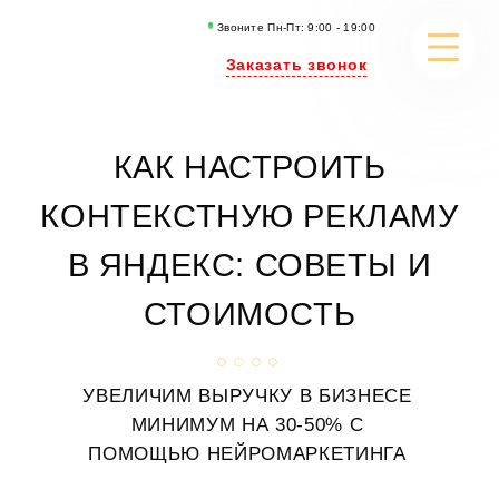
Звоните Пн-Пт: 9:00 - 19:00
Заказать звонок
РАЗРАБОТКА САЙТОВ
КАК НАСТРОИТЬ
SEO-ПРОДВИЖЕНИЕ
КОНТЕКСТНУЮ РЕКЛАМУ
РЕКЛАМА
В ЯНДЕКС: СОВЕТЫ И
ИСКУССТВЕННЫЙ ИНТЕЛЛЕКТ
СТОИМОСТЬ
КОНТЕНТ МАРКЕТИНГ
УВЕЛИЧИМ ВЫРУЧКУ В БИЗНЕСЕ
ПОРТФОЛИО
МИНИМУМ
НА 30-50% С
КЕЙСЫ И СТАТЬИ
ПОМОЩЬЮ НЕЙРОМАРКЕТИНГА