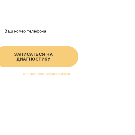
20-50% в год
Получите индивидуальное КП в 2-х вариантах от
руководителя агентства
ЗАПИСАТЬСЯ НА
ДИАГНОСТИКУ
Я принимаю
Политику конфиденциальности
и
соглашаюсь на обработку персональных данных.