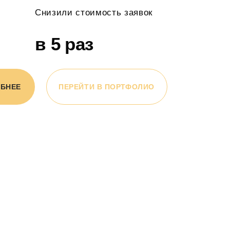
Снизили стоимость заявок
в 5 раз
ОБНЕЕ
ПЕРЕЙТИ В ПОРТФОЛИО
Проанализируем воронку продаж и расскажем,
как привлекать в 2-5 раз больше клиентов
Определим kpi в которых бизнес будет расти на