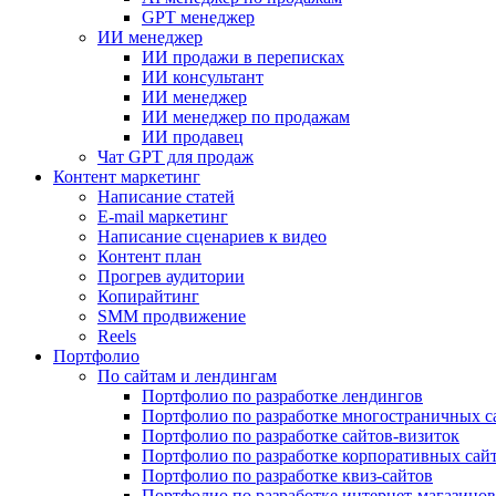
GPT менеджер
ИИ менеджер
ИИ продажи в переписках
ИИ консультант
ИИ менеджер
ИИ менеджер по продажам
ИИ продавец
Чат GPT для продаж
Контент маркетинг
Написание статей
E-mail маркетинг
Написание сценариев к видео
Контент план
Прогрев аудитории
Копирайтинг
SMM продвижение
Reels
Портфолио
По сайтам и лендингам
Портфолио по разработке лендингов
Портфолио по разработке многостраничных с
Портфолио по разработке сайтов-визиток
Портфолио по разработке корпоративных сай
Портфолио по разработке квиз-сайтов
Портфолио по разработке интернет-магазинов