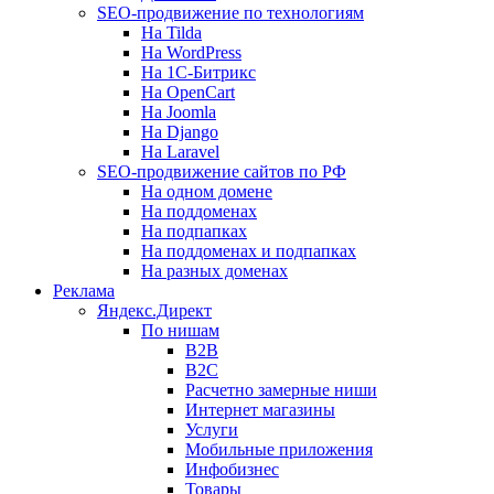
SEO-продвижение по технологиям
На Tilda
На WordPress
На 1С-Битрикс
На OpenCart
На Joomla
На Django
На Laravel
SEO-продвижение сайтов по РФ
На одном домене
На поддоменах
На подпапках
На поддоменах и подпапках
На разных доменах
Реклама
Яндекс.Директ
По нишам
B2B
B2C
Расчетно замерные ниши
Интернет магазины
Услуги
Мобильные приложения
Инфобизнес
Товары