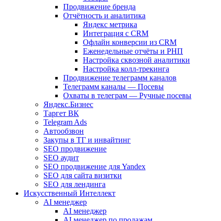
Продвижение бренда
Отчётность и аналитика
Яндекс метрика
Интеграция с CRM
Офлайн конверсии из CRM
Еженедельные отчёты и РНП
Настройка сквозной аналитики
Настройка колл-трекинга
Продвижение телеграмм каналов
Телеграмм каналы — Посевы
Охваты в телеграм — Ручные посевы
Яндекс.Бизнес
Таргет ВК
Telegram Ads
Автообзвон
Закупы в ТГ и инвайтинг
SEO продвижение
SEO аудит
SEO продвижение для Yandex
SEO для сайта визитки
SEO для лендинга
Искусственный Интеллект
AI менеджер
AI менеджер
AI менеджер по продажам