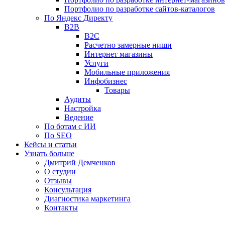
Портфолио по разработке сайтов-каталогов
По Яндекс Директу
B2B
B2C
Расчетно замерные ниши
Интернет магазины
Услуги
Мобильные приложения
Инфобизнес
Товары
Аудиты
Настройка
Ведение
По ботам с ИИ
По SEO
Кейсы и статьи
Узнать больше
Дмитрий Демченков
О студии
Отзывы
Консультация
Диагностика маркетинга
Контакты