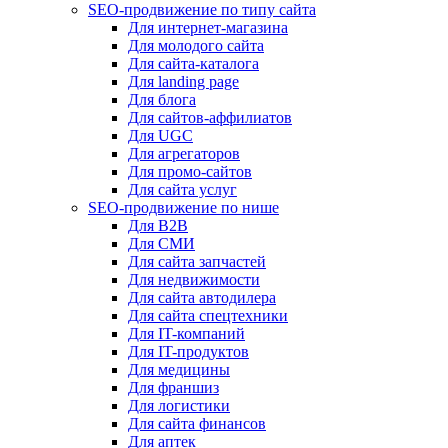
SEO-продвижение по типу сайта
Для интернет-магазина
Для молодого сайта
Для сайта-каталога
Для landing page
Для блога
Для сайтов-аффилиатов
Для UGC
Для агрегаторов
Для промо-сайтов
Для сайта услуг
SEO-продвижение по нише
Для B2B
Для СМИ
Для сайта запчастей
Для недвижимости
Для сайта автодилера
Для сайта спецтехники
Для IT-компаний
Для IT-продуктов
Для медицины
Для франшиз
Для логистики
Для сайта финансов
Для аптек