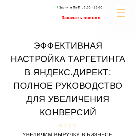
Звоните Пн-Пт: 9:00 - 19:00
Заказать звонок
РАЗРАБОТКА САЙТОВ
ЭФФЕКТИВНАЯ
SEO-ПРОДВИЖЕНИЕ
НАСТРОЙКА ТАРГЕТИНГА
РЕКЛАМА
В ЯНДЕКС.ДИРЕКТ:
ИСКУССТВЕННЫЙ ИНТЕЛЛЕКТ
ПОЛНОЕ РУКОВОДСТВО
КОНТЕНТ МАРКЕТИНГ
ДЛЯ УВЕЛИЧЕНИЯ
ПОРТФОЛИО
КОНВЕРСИЙ
КЕЙСЫ И СТАТЬИ
УВЕЛИЧИМ ВЫРУЧКУ В БИЗНЕСЕ