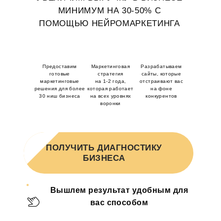
УЗНАТЬ БОЛЬШЕ
МИНИМУМ
НА 30-50% С
ПОМОЩЬЮ НЕЙРОМАРКЕТИНГА
Предоставим
Маркетинговая
Разрабатываем
готовые
стратегия
сайты, которые
маркетинговые
на 1-2 года,
отстраивают вас
решения
для более
которая работает
на фоне
30 ниш бизнеса
на всех уровнях
конкурентов
воронки
ПОЛУЧИТЬ ДИАГНОСТИКУ
БИЗНЕСА
Вышлем результат
удобным для
вас способом