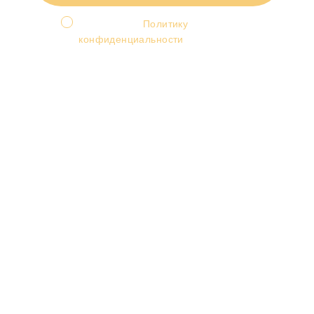
Я принимаю
Политику
конфиденциальности
и
соглашаюсь на обработку
персональных данных.