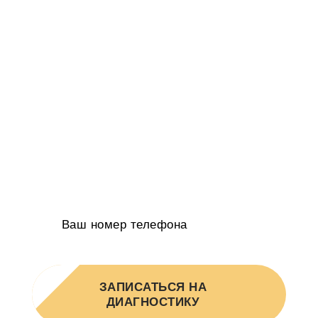
Проанализируем воронку продаж и
расскажем, как привлекать в 2-5 раз
больше клиентов
Определим kpi в которых бизнес будет
расти на 20-50% в год
Получите индивидуальное КП в 2-х
вариантах от руководителя агентства
ЗАПИСАТЬСЯ НА
ДИАГНОСТИКУ