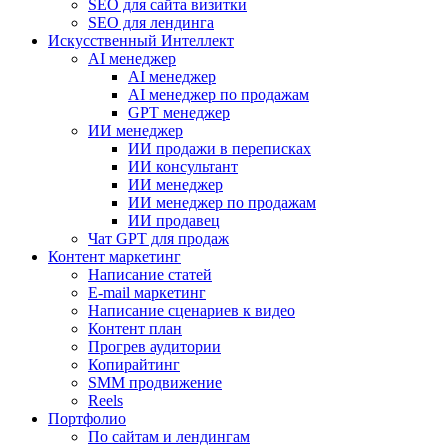
SEO для сайта визитки
SEO для лендинга
Искусственный Интеллект
AI менеджер
AI менеджер
AI менеджер по продажам
GPT менеджер
ИИ менеджер
ИИ продажи в переписках
ИИ консультант
ИИ менеджер
ИИ менеджер по продажам
ИИ продавец
Чат GPT для продаж
Контент маркетинг
Написание статей
E-mail маркетинг
Написание сценариев к видео
Контент план
Прогрев аудитории
Копирайтинг
SMM продвижение
Reels
Портфолио
По сайтам и лендингам