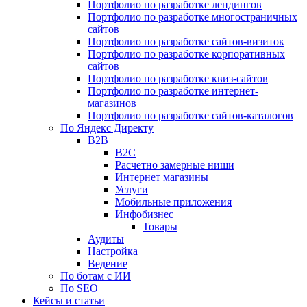
Портфолио по разработке лендингов
Портфолио по разработке многостраничных
сайтов
Портфолио по разработке сайтов-визиток
Портфолио по разработке корпоративных
сайтов
Портфолио по разработке квиз-сайтов
Портфолио по разработке интернет-
магазинов
Портфолио по разработке сайтов-каталогов
По Яндекс Директу
B2B
B2C
Расчетно замерные ниши
Интернет магазины
Услуги
Мобильные приложения
Инфобизнес
Товары
Аудиты
Настройка
Ведение
По ботам с ИИ
По SEO
Кейсы и статьи