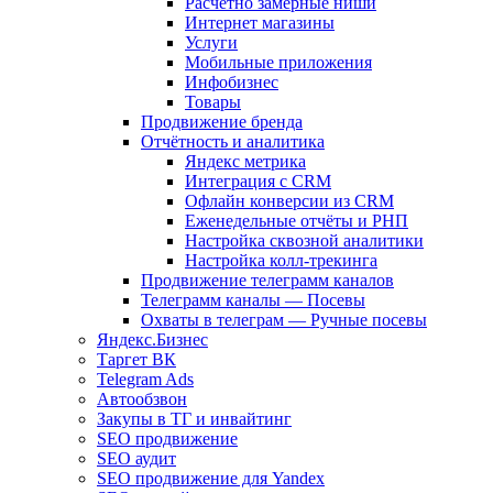
Расчетно замерные ниши
Интернет магазины
Услуги
Мобильные приложения
Инфобизнес
Товары
Продвижение бренда
Отчётность и аналитика
Яндекс метрика
Интеграция с CRM
Офлайн конверсии из CRM
Еженедельные отчёты и РНП
Настройка сквозной аналитики
Настройка колл-трекинга
Продвижение телеграмм каналов
Телеграмм каналы — Посевы
Охваты в телеграм — Ручные посевы
Яндекс.Бизнес
Таргет ВК
Telegram Ads
Автообзвон
Закупы в ТГ и инвайтинг
SEO продвижение
SEO аудит
SEO продвижение для Yandex